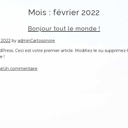
Mois :
février 2022
Bonjour tout le monde !
r 2022
by
adminCartosonore
ress. Ceci est votre premier article. Modifiez-le ou supprimez-l
e !
sur
sé
Un commentaire
Bonjour
tout
le
monde !