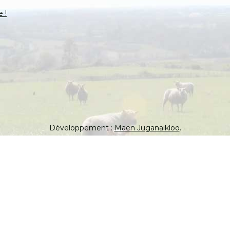
 !
Développement :
Maen Juganaikloo
.